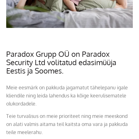
Paradox Grupp OÜ on Paradox
Security Ltd volitatud edasimüüja
Eestis ja Soomes.
Meie eesmärk on pakkuda jagamatut tähelepanu igale
kliendile ning leida lahendus ka kõige keerulisematele
olukordadele.
Teie turvalisus on meie prioriteet ning meie meeskond
on alati valmis aitama teil kaitsta oma vara ja pakkuda
teile meelerahu.