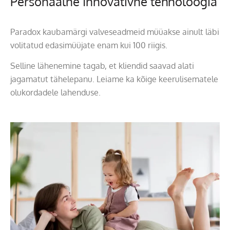
Personaalne Innovativne tehnoloogia
Paradox kaubamärgi valveseadmeid müüakse ainult läbi
volitatud edasimüüjate enam kui 100 riigis.
Selline lähenemine tagab, et kliendid saavad alati
jagamatut tähelepanu. Leiame ka kõige keerulisematele
olukordadele lahenduse.