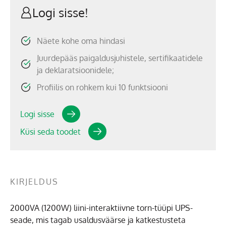
Logi sisse!
Näete kohe oma hindasi
Juurdepääs paigaldusjuhistele, sertifikaatidele
ja deklaratsioonidele;
Profiilis on rohkem kui 10 funktsiooni
Logi sisse
Küsi seda toodet
KIRJELDUS
2000VA (1200W) liini-interaktiivne torn-tüüpi UPS-
seade, mis tagab usaldusväärse ja katkestusteta