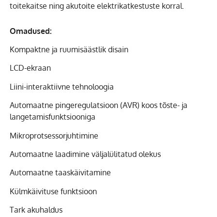
toitekaitse ning akutoite elektrikatkestuste korral.
Omadused:
Kompaktne ja ruumisäästlik disain
LCD-ekraan
Liini-interaktiivne tehnoloogia
Automaatne pingeregulatsioon (AVR) koos tõste- ja
langetamisfunktsiooniga
Mikroprotsessorjuhtimine
Automaatne laadimine väljalülitatud olekus
Automaatne taaskäivitamine
Külmkäivituse funktsioon
Tark akuhaldus