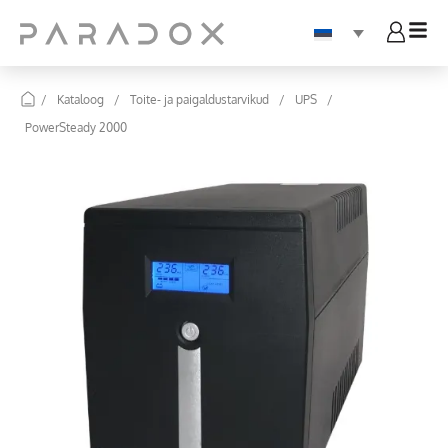
/
Kataloog
/
Toite- ja paigaldustarvikud
/
UPS
/
PowerSteady 2000